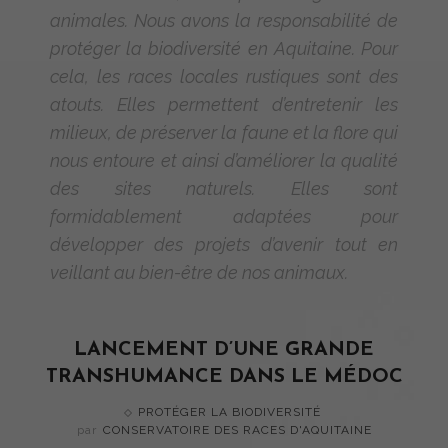
animales. Nous avons la responsabilité de
protéger la biodiversité en Aquitaine. Pour
cela, les races locales rustiques sont des
atouts. Elles permettent d’entretenir les
milieux, de préserver la faune et la flore qui
nous entoure et ainsi d’améliorer la qualité
des sites naturels. Elles sont
formidablement adaptées pour
développer des projets d’avenir tout en
veillant au bien-être de nos animaux.
LANCEMENT D’UNE GRANDE
TRANSHUMANCE DANS LE MÉDOC
PROTÉGER LA BIODIVERSITÉ
par
CONSERVATOIRE DES RACES D'AQUITAINE